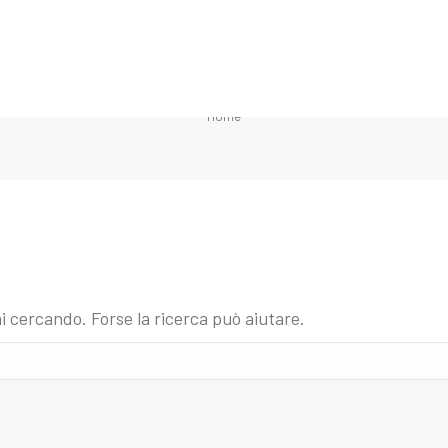
TAG ARCHIVES:
OUTSOURCING
You are here:
Home
i cercando. Forse la ricerca può aiutare.